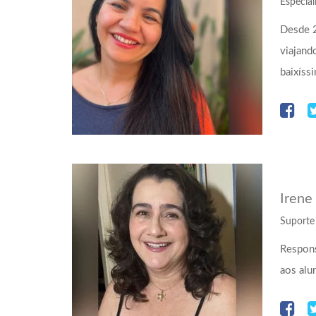
Especial
Desde 
viajand
baixíss
Irene
Suporte
Respons
aos alu