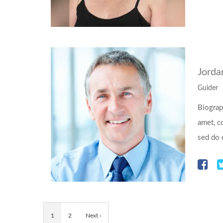
Jorda
Guider
Biograp
amet, co
sed do 
1
2
Next ›