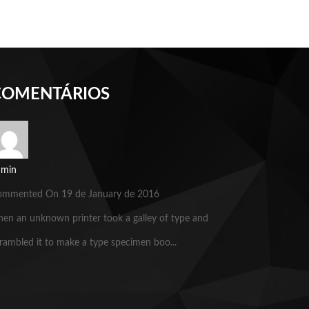
COMENTÁRIOS
dmin
ommented On 19 de January de 2016
en an unknown printer took a galley of type and
rambled it to make a type specimen boo...