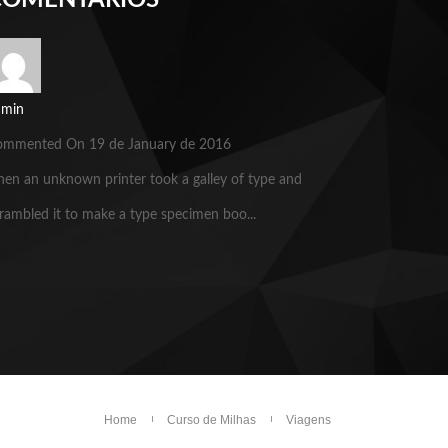
COMENTÁRIOS
dmin
ommented On 19 de January de 2016
en an unknown printer took a galley of type and
rambled it to make a type specimen boo...
Home
Curso de Milhas
Viagens