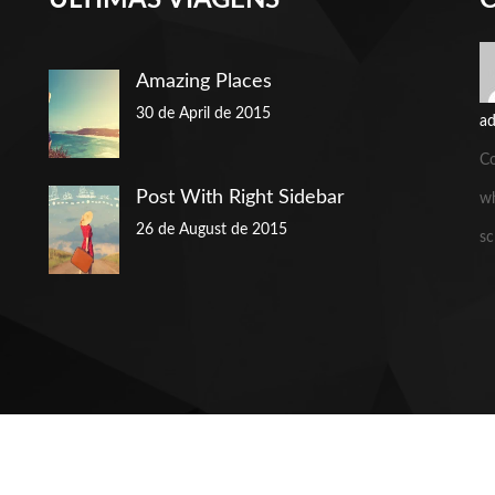
ÚLTIMAS VIAGENS
Amazing Places
30 de April de 2015
a
C
Post With Right Sidebar
wh
26 de August de 2015
sc